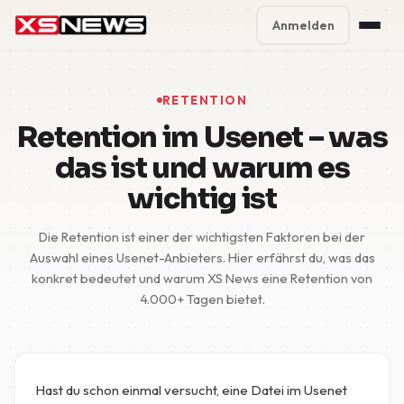
Anmelden
Premium Plans
%
RETENTION
Block Accounts
Retention im Usenet – was
das ist und warum es
Support
wichtig ist
Contact
Die Retention ist einer der wichtigsten Faktoren bei der
FAQ
Auswahl eines Usenet-Anbieters. Hier erfährst du, was das
konkret bedeutet und warum XS News eine Retention von
4.000+ Tagen bietet.
5 Day Pass
Hast du schon einmal versucht, eine Datei im Usenet