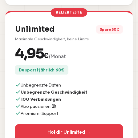
BELIEBTESTE
Unlimited
Spare 50%
Maximale Geschwindigkeit, keine Limits
4,95
€
/Monat
Du sparst jährlich
60
€
Unbegrenzte Daten
Unbegrenzte Geschwindigkeit
100 Verbindungen
Abo pausieren 🏖️
Premium-Support
Hol dir Unlimited →