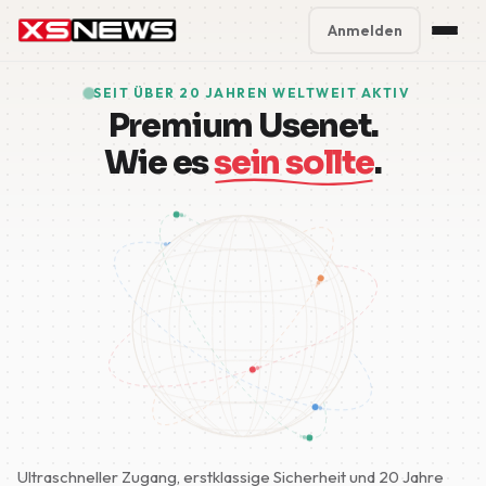
Anmelden
Premium Plans
%
SEIT ÜBER 20 JAHREN WELTWEIT AKTIV
Premium Usenet.
Block Accounts
Wie es
sein sollte
.
Support
Contact
FAQ
5 Day Pass
Ultraschneller Zugang, erstklassige Sicherheit und 20 Jahre