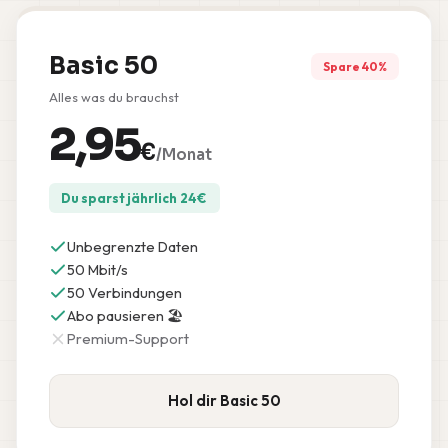
Basic 50
Spare 40%
Alles was du brauchst
2,95
€
/Monat
Du sparst jährlich
24
€
Unbegrenzte Daten
50 Mbit/s
50 Verbindungen
Abo pausieren 🏖️
Premium-Support
Hol dir Basic 50