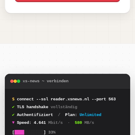
xs-news ~ verbinden
$
connect --ssl reader.xsnews.nl --port 563
✔
TLS handshake
vollständig
✔
Authentifiziert
/
Plan:
Unlimited
▼
Speed:
4.835
Mbit/s
·
604
MB/s
[
█████
░░░░░░░
]
42%