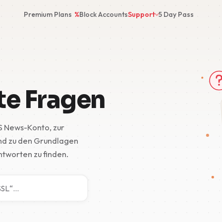
Premium Plans
%
Block Accounts
Support
5 Day Pass
te Fragen
S News-Konto, zur
und zu den Grundlagen
ntworten zu finden.