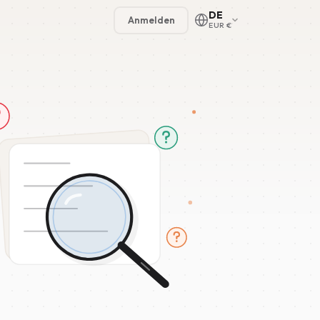
DE
Anmelden
EUR €
🇳🇱
🇬🇧
🇩🇪
🇫🇷
🇪🇸