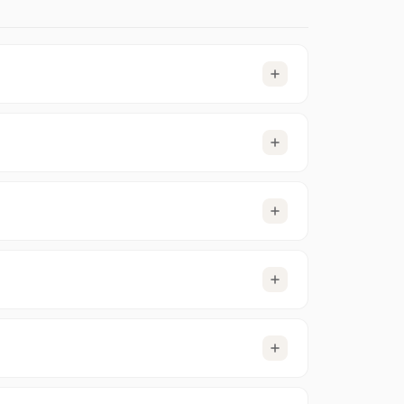
r
100.000+ Newsgroups
. Die Unterschiede
en.
ich sofort anmelden und deinen Usenet-Client
kannst. Dies
nicht
verlängert sich automatisch,
r Geschwindigkeit und ohne automatische