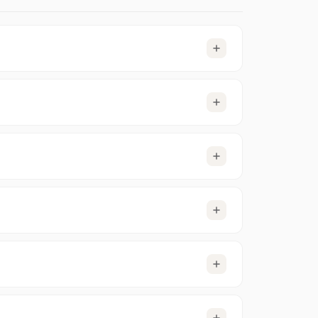
der funktionieren hervorragend mit 10 bis 20
utzeroberfläche bevorzugst, probiere
Spotnet