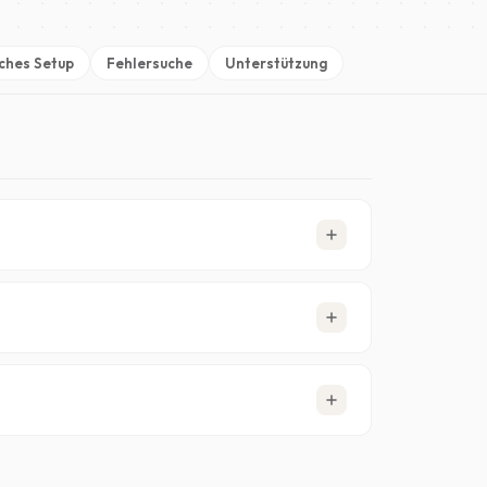
ches Setup
Fehlersuche
Unterstützung
. Jedes Abonnement umfasst TLS/SSL-
000+ Tage) und eine
strikte No-Logs-
indigkeiten und Zuverlässigkeit.
iebskosten niedrig zu halten. Diese Einsparungen
e Gebühren.