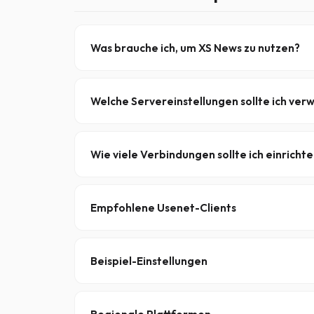
Was brauche ich, um XS News zu nutzen?
Drei Dinge:
Ein aktives XS-News-Abonnement
Welche Servereinstellungen sollte ich ve
Ein kompatibler Usenet-Client (z. B. SABnzbd
Konfiguriere deinen Newsreader wie folgt:
Deine persönlichen Anmeldedaten
Server
:
Wie viele Verbindungen sollte ich einricht
reader.xsnews.nl
Ports
:
/
(TLS/SSL, empfohlen) o
563
443
Halte dich an das Limit deines Tarifs: BASIC (10
Anmeldung
: dein Benutzername und dein Pa
Verbindungen – mehr ist nicht immer schneller.
Empfohlene Usenet-Clients
Für automatisierte, leistungsstarke Setups emp
oder
Momentum
aus.
GrabIt
ist eine ressourc
Beispiel-Einstellungen
Kurzanleitung für SABnzbd / NZBGet:
Host:
Regionale Plattformen