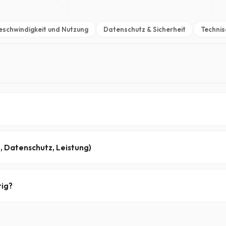
schwindigkeit und Nutzung
Datenschutz & Sicherheit
Technis
 seit 2005 einen zuverlässigen und leistungsstarken Zugang bietet
gen für Binärdateien sowie Zugang zu 100.000+ Newsgroups.
, Datenschutz, Leistung)
S/SSL (Port 563)
, eine langfristige
Retention von Binärdaten
(4.
t sich über Europa und die USA und gewährleistet so optimale Geschw
tig?
enz – wir optimieren unsere Infrastruktur und Prozesse, um die Betr
in Form einer fairen, transparenten Preisgestaltung ohne versteckt