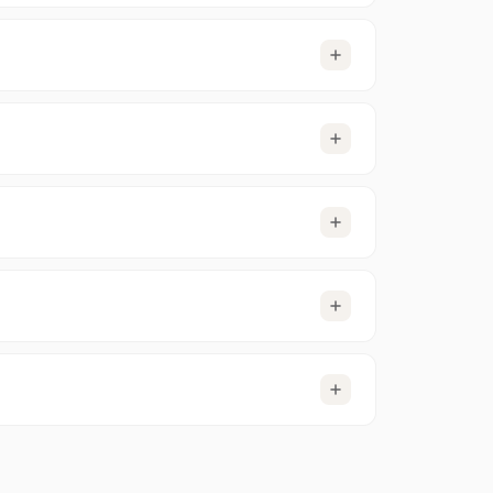
hergestellt wird, dass deine Usenet-Aktivitäten
 Rechnungsdaten verarbeitet – niemals deine
rlich weiterhin für allgemeine Zwecke
Mail-Adresse gesendet, über die du direkten
dich manuell abmeldest, werden alle
tandorten aus führen zu der Fehlermeldung
482: