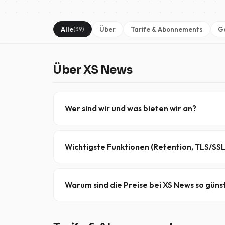
Alle
Über
Tarife & Abonnements
Ge
(39)
Über XS News
Wer sind wir und was bieten wir an?
XS News ist ein bewährter Usenet-Anbieter, der
Verschlüsselung, eine Retention von 4.000+ Ta
Wichtigste Funktionen (Retention, TLS/SSL
Alle Tarife bieten sichere Verbindungen über
TL
Richtlinie
. Unsere Serverinfrastruktur erstreck
Warum sind die Preise bei XS News so güns
Unser Fokus liegt auf Automatisierung und Effizi
geben wir direkt an unsere Abonnenten weiter, 