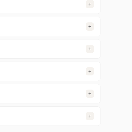
oder am Ende der aktuellen Laufzeit auslaufen
systeme. Wähle an der Kasse die für dich am
lichen ist, wird dein Konto
wird automatisch
 verbleibende Laufzeit deines aktuellen