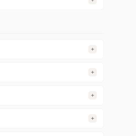
n.
lems. Begleiche die offene Rechnung bitte
 unbegrenzten Abonnement, um weiter