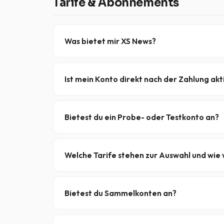
Tarife & Abonnements
Was bietet mir XS News?
Jedes Abonnement umfasst
TLS/SSL-Verschlü
zwischen den Tarifen liegen in der Download-Ge
Ist mein Konto direkt nach der Zahlung akt
Ja – sobald die Zahlung abgeschlossen ist, ist dei
einrichten.
Bietest du ein Probe- oder Testkonto an?
Ja – unser
5-Tageskarte
bietet einen vorüberg
sodass es völlig risikofrei ist.
Welche Tarife stehen zur Auswahl und wie v
Drei Abonnementstufen, jede mit einer andere
BASIC
— 10 Mbit/s, 10 Verbindungen
Bietest du Sammelkonten an?
PRO
— 50 Mbit/s, 50 Verbindungen
Ja – Einmalzahlungskonten in
100 GB
,
250 GB
,
ELITE
— Unbegrenzte Geschwindigkeit, 100 