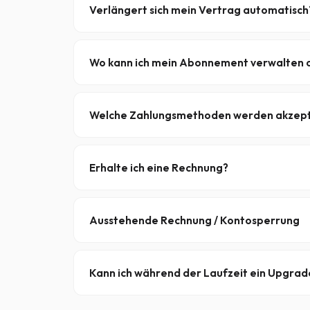
Verlängerung.
Siehe Sammelkonten →
Verlängert sich mein Vertrag automatisch
Die automatische Verlängerung ist
optional
. D
soll – du kannst dies jederzeit in
MYXSNEWS
.
Wo kann ich mein Abonnement verwalten 
Anmelden bei
MYXSNEWS
, Dort kannst du dein
Welche Zahlungsmethoden werden akzept
iDEAL, PayPal, Kreditkarte (Visa, Mastercard, Am
besten geeignete Zahlungsmethode aus.
Erhalte ich eine Rechnung?
Ja – für jede Zahlung wird eine Rechnung erstellt
Ausstehende Rechnung / Kontosperrung
Unbezahlte Rechnungen führen zu
vorübergeh
wieder aktiviert
nach der Verarbeitung.
Kann ich während der Laufzeit ein Upgra
Ja – du kannst jederzeit zwischen den Tarifen w