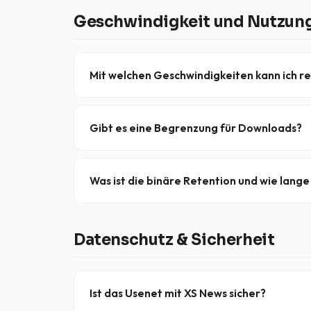
Vertrags.
Geschwindigkeit und Nutzun
Mit welchen Geschwindigkeiten kann ich r
Die Geschwindigkeiten hängen von deinem Inter
maximalen Durchsatz bei Hochgeschwindigkeits
Gibt es eine Begrenzung für Downloads?
Nein – es gibt
keine Datenobergrenzen
bei un
wird niemals eingeschränkt.
Was ist die binäre Retention und wie lange
Die Retention gibt an, wie lange Artikel auf un
Binärdateien
in allen Newsgroups unter 100.000
Datenschutz & Sicherheit
Ist das Usenet mit XS News sicher?