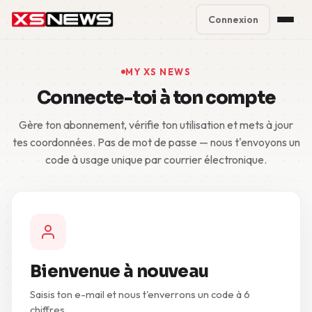
Connexion
Premium Plans
%
MY XS NEWS
Connecte-toi à ton compte
Block Accounts
Gère ton abonnement, vérifie ton utilisation et mets à jour
Support
tes coordonnées. Pas de mot de passe — nous t'envoyons un
code à usage unique par courrier électronique.
Contact
FAQ
5 Day Pass
Bienvenue à nouveau
Saisis ton e-mail et nous t'enverrons un code à 6
chiffres.