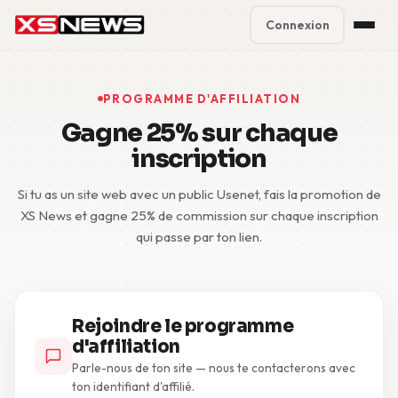
Connexion
Premium Plans
%
PROGRAMME D'AFFILIATION
Block Accounts
Gagne 25% sur chaque
inscription
Support
Si tu as un site web avec un public Usenet, fais la promotion de
Contact
XS News et gagne 25% de commission sur chaque inscription
qui passe par ton lien.
FAQ
5 Day Pass
Rejoindre le programme
d'affiliation
Parle-nous de ton site — nous te contacterons avec
ton identifiant d'affilié.