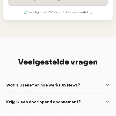
Beveiligd met 256-bits TLS/SSL-versleuteling
Veelgestelde vragen
Wat is Usenet en hoe werkt XS News?
Usenet is een wereldwijd netwerk van nieuwsgroepen dat
Krijg ik een doorlopend abonnement?
zowel discussiegroepen als binaire nieuwsgroepen omvat.
XS News biedt veilige, snelle toegang tot dit netwerk. Nadat
Afhankelijk van de gekozen betaalmethode gaat het bij uw
u uw account hebt geactiveerd, hoeft u alleen maar