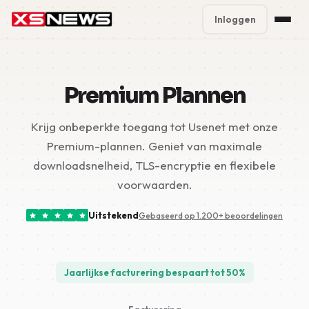
Inloggen
Premium Plans
%
Premium Plannen
Block Accounts
Krijg onbeperkte toegang tot Usenet met onze
Support
Premium-plannen. Geniet van maximale
Contact
downloadsnelheid, TLS-encryptie en flexibele
voorwaarden.
FAQ
Uitstekend
Gebaseerd op 1.200+ beoordelingen
5 Day Pass
Jaarlijkse facturering bespaart tot 50%