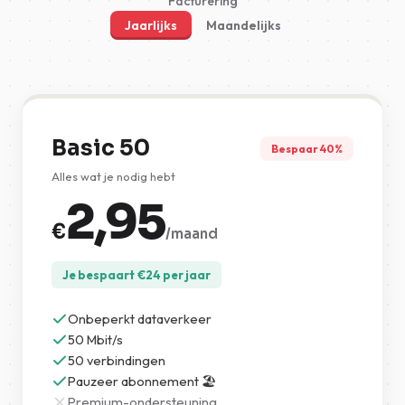
Facturering
Jaarlijks
Maandelijks
Basic 50
Bespaar 40%
Alles wat je nodig hebt
2,95
€
/maand
Je bespaart
€
24
per jaar
Onbeperkt dataverkeer
50 Mbit/s
50 verbindingen
Pauzeer abonnement 🏖️
Premium-ondersteuning