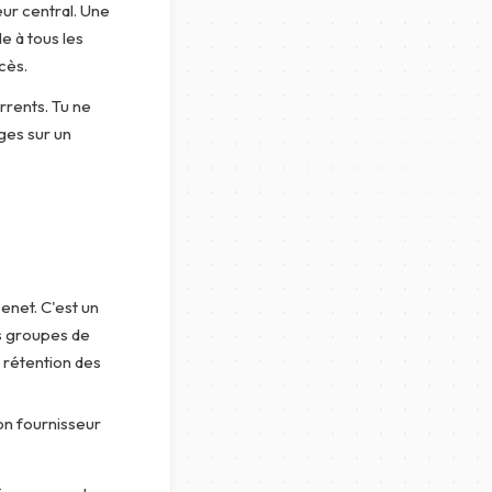
eur central. Une
e à tous les
cès.
rrents. Tu ne
rges sur un
enet. C'est un
s groupes de
e rétention des
ton fournisseur