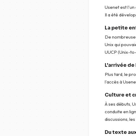
Usenet est l'un
Il a été dévelop
La petite e
De nombreuses p
Unix qui pouvai
UUCP (Unix-to-
L'arrivée de
Plus tard, le 
l'accès à Usenet
Culture et 
À ses débuts, U
conduite en lig
discussions, les
Du texte aux