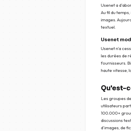
Usenet a d'abo
Au fil du temps,
images. Aujourd
textuel.
Usenet mod
Usenet n'a ces
les durées de r
fournisseurs. B
haute vitesse, la
Qu'est-c
Les groupes de 
utilisateurs par
100.000+ groupe
discussions tex
d'images, de fic