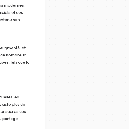
ums modernes.
iciels et des
contenu non
 augmenté, et
ez de nombreux
ues, tels que la
uelles les
 existe plus de
 consacrés aux
au partage