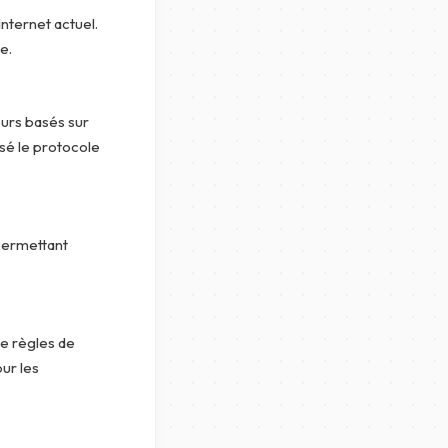
nternet actuel.
e.
eurs basés sur
isé le protocole
permettant
de règles de
ur les