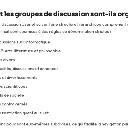
les groupes de discussion sont-ils org
 discussion Usenet suivent une structure hiérarchique comprenant 
nt huit sont soumises à des règles de dénomination strictes :
scussions sur l'informatique
.*
: Arts, littérature et philosophie
ts divers
tualités, discussions et annonces
rs et divertissements
s scientifiques
ts de société
ts controversés
 restriction quant au sujet
ncipaux sont eux-mêmes subdivisés, ce qui facilite la navigation pa