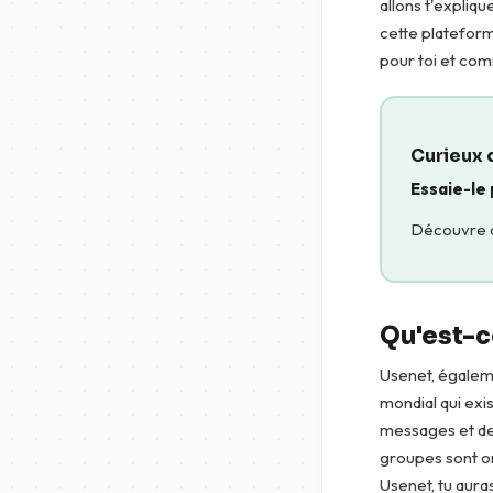
allons t'expliq
cette plateform
pour toi et com
Curieux 
Essaie-le
Découvre ce
Qu'est-c
Usenet, égalem
mondial qui exis
messages et des
groupes sont or
Usenet, tu auras