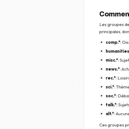
Comment 
Les groupes de
principales, do
comp.*
: Di
humanities
misc.*
: Suje
news.*
: Ac
rec.*
: Loisi
sci.*
: Thème
soc.*
: Déba
talk.*
: Suje
alt.*
: Aucune
Ces groupes pri