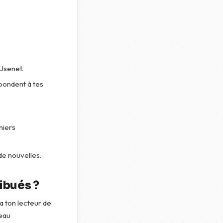
Usenet.
pondent à tes
hiers
de nouvelles.
ibués ?
a ton lecteur de
seau