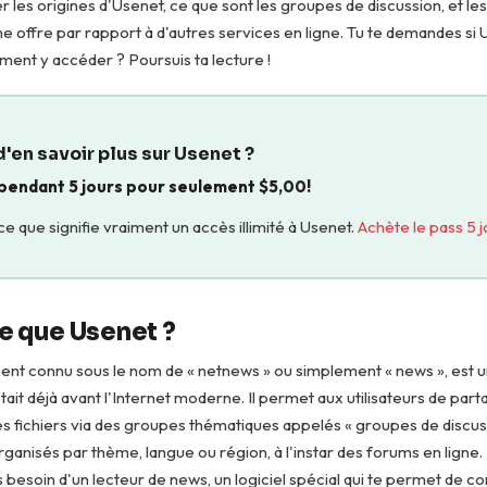
uer les origines d'Usenet, ce que sont les groupes de discussion, et l
e offre par rapport à d'autres services en ligne. Tu te demandes si U
ment y accéder ? Poursuis ta lecture !
d'en savoir plus sur Usenet ?
 pendant 5 jours pour seulement
$
5,00
!
 que signifie vraiment un accès illimité à Usenet.
Achète le pass 5 
e que Usenet ?
ent connu sous le nom de « netnews » ou simplement « news », est 
tait déjà avant l'Internet moderne. Il permet aux utilisateurs de par
 fichiers via des groupes thématiques appelés « groupes de discus
ganisés par thème, langue ou région, à l'instar des forums en ligne
 besoin d'un lecteur de news, un logiciel spécial qui te permet de co