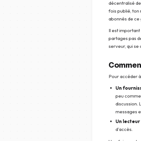
décentralisé de
fois publié, ton
abonnés de ce g
Il est importan
partages pas de
serveur, qui se 
Comment 
Pour accéder à 
Un fournis
peu comme u
discussion. 
messages et 
Un lecteur
d'accès.