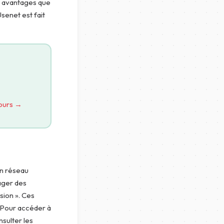
es avantages que
senet est fait
jours →
un réseau
tager des
sion ». Ces
. Pour accéder à
nsulter les