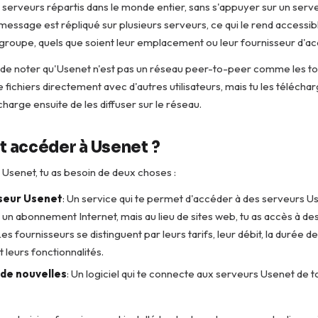
 serveurs répartis dans le monde entier, sans s'appuyer sur un serv
 message est répliqué sur plusieurs serveurs, ce qui le rend accessibl
roupe, quels que soient leur emplacement ou leur fournisseur d'ac
t de noter qu'Usenet n'est pas un réseau peer-to-peer comme les to
 fichiers directement avec d'autres utilisateurs, mais tu les télécha
charge ensuite de les diffuser sur le réseau.
accéder à Usenet ?
Usenet, tu as besoin de deux choses :
seur Usenet
: Un service qui te permet d'accéder à des serveurs Us
n abonnement Internet, mais au lieu de sites web, tu as accès à de
Les fournisseurs se distinguent par leurs tarifs, leur débit, la durée d
leurs fonctionnalités.
 de nouvelles
: Un logiciel qui te connecte aux serveurs Usenet de 