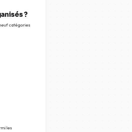
anisés ?
neuf catégories
rmi les