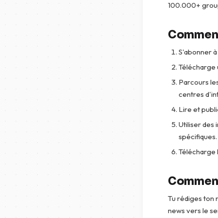
100.000+ group
Comment 
S'abonner à 
Télécharge 
Parcours le
centres d'in
Lire et pub
Utiliser des
spécifiques.
Télécharge l
Comment 
Tu rédiges ton 
news vers le s