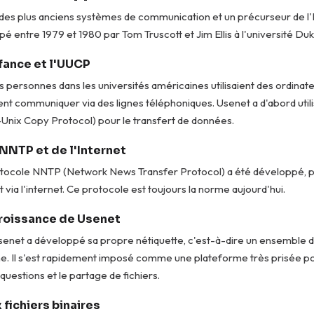
 des plus anciens systèmes de communication et un précurseur de l'I
pé entre 1979 et 1980 par Tom Truscott et Jim Ellis à l'université Duk
nfance et l'UUCP
ersonnes dans les universités américaines utilisaient des ordinat
ent communiquer via des lignes téléphoniques. Usenet a d'abord util
Unix Copy Protocol) pour le transfert de données.
 NNTP et de l'Internet
protocole NNTP (Network News Transfer Protocol) a été développé, 
 via l'internet. Ce protocole est toujours la norme aujourd'hui.
croissance de Usenet
senet a développé sa propre nétiquette, c'est-à-dire un ensemble 
ne. Il s'est rapidement imposé comme une plateforme très prisée po
 questions et le partage de fichiers.
 fichiers binaires