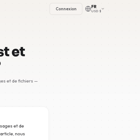
FR
Connexion
USD $
st et
?
🇳🇱
s et de fichiers —
🇬🇧
🇩🇪
🇫🇷
🇪🇸
ssages et de
rticle, nous