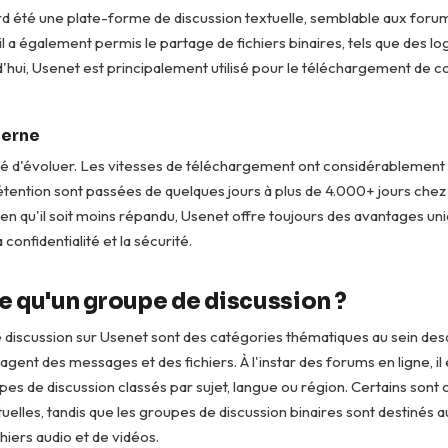
rd été une plate-forme de discussion textuelle, semblable aux for
 il a également permis le partage de fichiers binaires, tels que des log
'hui, Usenet est principalement utilisé pour le téléchargement de 
erne
sé d'évoluer. Les vitesses de téléchargement ont considérablement
étention sont passées de quelques jours à plus de 4.000+ jours ch
ien qu'il soit moins répandu, Usenet offre toujours des avantages uniq
 confidentialité et la sécurité.
e qu'un groupe de discussion ?
discussion sur Usenet sont des catégories thématiques au sein desq
tagent des messages et des fichiers. À l'instar des forums en ligne, il
s de discussion classés par sujet, langue ou région. Certains sont
tuelles, tandis que les groupes de discussion binaires sont destinés 
hiers audio et de vidéos.