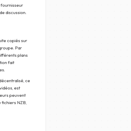
 fournisseur
de discussion.
uite copiés sur
 groupe. Par
ifférents plans
ion fait
es.
décentralisé, ce
vidéos, est
ateurs peuvent
e fichiers NZB,